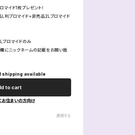
ロマイド1枚プレゼント！
L判ブロマイド+非売品2Lブロマイド
Lブロマイドのみ
欄にニックネームの記載をお願い致
l shipping available
d to cart
にお住まいの方向け
通報する