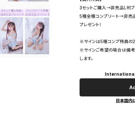
3セットご購入→非売品L判ブ
5種全種コンプリート→非売品
プレゼント！
※サインは5種コンプ特典の2
※サインご希望の場合は備考
します。
Internationa
Ad
日本国内