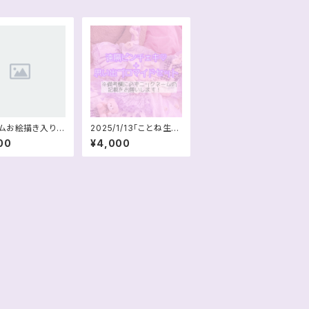
ムお絵描き入りチ
2025/1/13「ことね生誕
ライブ1部+2部」遠隔チ
00
¥4,000
ェキ3枚+思い出ブロマ
イドセット