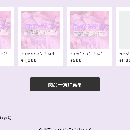
POP♡T
2025/1/13「ことね生誕
2025/1/13「ことね生誕
ランダ
装」遠
ライブ2部(トリ衣装)」遠
ライブ2部」思い出ブロ
ェキ
¥1,000
¥500
¥1,0
隔ピンチェキ
マイド
商品一覧に戻る
づく表記
© 言葉ことねオンラインショップ