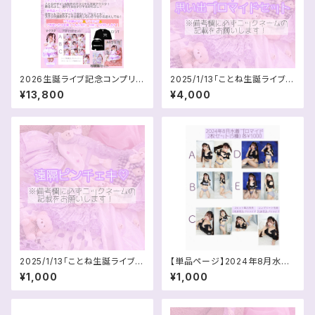
2026生誕ライブ記念コンプリー
2025/1/13「ことね生誕ライブ1
トセット
部+2部」遠隔チェキ3枚+思い出
¥13,800
¥4,000
ブロマイドセット
2025/1/13「ことね生誕ライブ2
【単品ページ】2024年8月水着
部(OA衣装)」遠隔ピンチェキ
ブロマイド
¥1,000
¥1,000