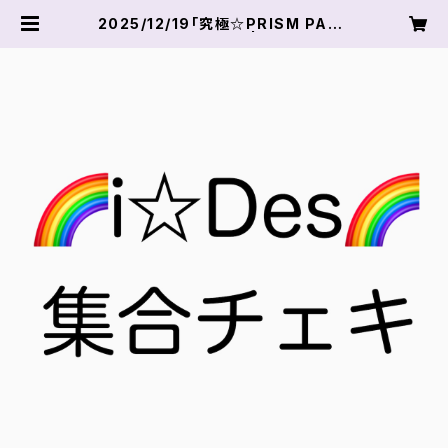
2025/12/19「究極☆PRISM PART
Y」i☆Des集合チェキ | 言葉ことねオ
ンラインショップ