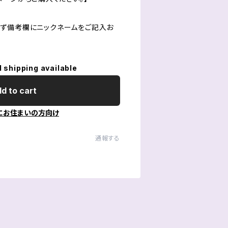
ず備考欄にニックネームをご記入お
l shipping available
d to cart
にお住まいの方向け
通報する